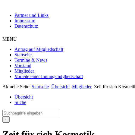
Partner und Links
Impressum
Datenschutz
MENU
Antrag auf Mitgliedschaft
Startseite
Termine & News
Vorstand
Mitglieder
Vorteile einer Innungsmitgliedschaft
Aktuelle Seite:
Startseite
Übersicht
Mitglieder
Zeit für sich Kosmeti
Übersicht
Suche
×
Zeit für sich Kosmetik