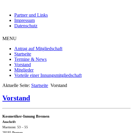
Partner und Links
Impressum
Datenschutz
MENU
Antrag auf Mitgliedschaft
Startseite
Termine & News
Vorstand
Mitglieder
Vorteile einer Innungsmitgliedschaft
Aktuelle Seite:
Startseite
Vorstand
Vorstand
Kosmetiker-Innung Bremen
Anschrift
Martinistr. 53 – 55
28195 Bremen